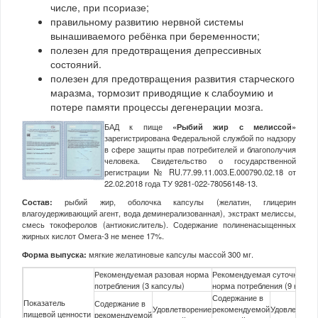
числе, при псориазе;
правильному развитию нервной системы
вынашиваемого ребёнка при беременности;
полезен для предотвращения депрессивных
состояний.
полезен для предотвращения развития старческого
маразма, тормозит приводящие к слабоумию и
потере памяти процессы дегенерации мозга.
БАД к пище
«Рыбий жир с мелиссой»
зарегистрирована Федеральной службой по надзору
в сфере защиты прав потребителей и благополучия
человека. Свидетельство о государственной
регистрации № RU.77.99.11.003.E.000790.02.18 от
22.02.2018 года ТУ 9281-022-78056148-13.
Состав:
рыбий жир, оболочка капсулы (желатин, глицерин
влагоудерживающий агент, вода деминерализованная), экстракт мелиссы,
смесь токоферолов (антиокислитель). Содержание полиненасыщенных
жирных кислот Омега-3 не менее 17%.
Форма выпуска:
мягкие желатиновые капсулы массой 300 мг.
Рекомендуемая разовая норма
Рекомендуемая суточная
потребления (3 капсулы)
норма потребления (9 капсул
Содержание в
Показатель
Содержание в
Удовлетворение
рекомендуемой
Удовлетворе
пищевой ценности
рекомендуемой