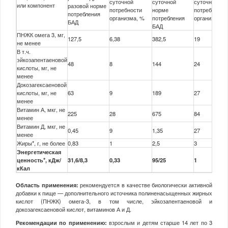
суточной
суточной
суточной
или компонент
разовой норме
потребности
норме
потребности
потребления
организма, %
потребления
организма, 
БАД
БАД
ПНЖК омега 3, мг,
127,5
6,38
382,5
19
не менее
В т.ч.
эйкозапентаеновой
48
8
144
24
кислоты, мг, не
менее
Докозагексаеновой
кислоты, мг, не
63
9
189
27
менее
Витамин А, мкг, не
225
28
675
84
менее
Витамин Д, мкг, не
0,45
9
1,35
27
менее
Жиры*, г, не более
0,83
1
2,5
3
Энергетическая
ценность*, кДж/
31,6/8,3
0,33
95/25
1
кКал
Область применения:
рекомендуется в качестве биологически активной
добавки к пище — дополнительного источника полиненасыщенных жирных
кислот (ПНЖК) омега-3, в том числе, эйкозапентаеновой и
докозагексаеновой кислот, витаминов А и Д.
Рекомендации по применению:
взрослым и детям старше 14 лет по 3