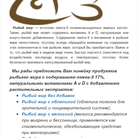
Рыбий жир
— источник омега-3 полиненасыщенных жирных кислот.
Также, рыбий жир может содержать витамины А и D, натуральные или
искусственно добавленные. Содержание омега-3 и витаминов в рыбьем
жире непостоянно, поэтому всегда обращайте внимание на содержание
этих компонентов в том рыбьем жире, который Вы приобретаете. Важно и
то, что рыбий жир в жидком виде очень быстро портится (окисляется под
воздействием кислорода воздуха и температуры), поэтому более
безопасно принимать капсулированный рыбий жир.
Мы рады предложить Вам линейку продуктов
рыбьего жира с содержанием омега-3 17%,
натуральными витаминами A и D с добавлением
растительных экстрактов:
Рыбий жир без добавок
Рыбий жир с облепихой
(облепиха полезна для
зрительной и пищеварительной систем);
Рыбий жир с мелиссой
(мелисса рекомендуется
при мигрени и бессоннице, применяется как
спазмолитическое, обезболивающее средство
при метеоризме);