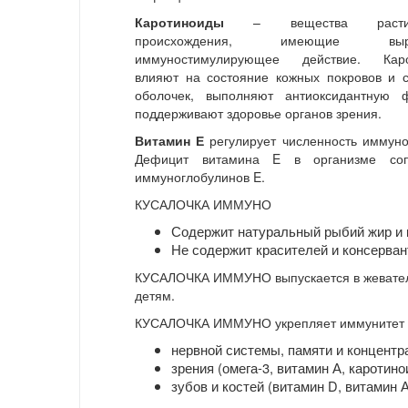
Каротиноиды
– вещества растит
происхождения, имеющие выра
иммуностимулирующее действие. Каро
влияют на состояние кожных покровов и с
оболочек, выполняют антиоксидантную 
поддерживают здоровье органов зрения.
Витамин Е
регулирует численность иммуно
Дефицит витамина E в организме соп
иммуноглобулинов E.
КУСАЛОЧКА ИММУНО
Содержит натуральный рыбий жир и 
Не содержит красителей и консерван
КУСАЛОЧКА ИММУНО выпускается в жеватель
детям.
КУСАЛОЧКА ИММУНО укрепляет иммунитет и
нервной системы, памяти и концентр
зрения (омега-3, витамин А, каротин
зубов и костей (витамин D, витамин А