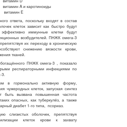
витамин D
витамин A и каротиноиды
витамин E
го ответа, поскольку входят в состав
лочек клеток зависит как быстро будут
о эффективно иммунные клетки будут
фекционных возбудителей. ПНЖК омега-3
 препятствуя их переходу в хроническую
собствуют снижению вязкости крови,
ения тканей.
обогащённого ПНЖК омега-3 , показало
стрыми респираторными инфекциями по
-3.
мом в гормонально активную форму,
ия чужеродных клеток, запуская синтез
 быть вызвана повышенная частота
аких опасных, как туберкулёз, а также
арный диабет 1-го типа, псориаз.
ю слизистых оболочек, препятствуя
билизации клеток крови к захвату