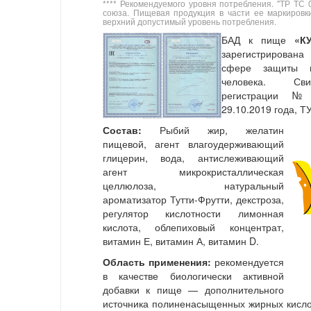
**** Рекомендуемого уровня потребления. "ТР ТС 
союза. Пищевая продукция в части ее маркиров
верхний допустимый уровень потребления.
БАД к пище
«К
зарегистрирован
сфере защиты п
человека. Сви
регистрации № R
29.10.2019 года, Т
Состав:
Рыбий жир, желатин
пищевой, агент влагоудерживающий
глицерин, вода, антислеживающий
агент микрокристаллическая
целлюлоза, натуральный
ароматизатор Тутти-Фрутти, декстроза,
регулятор кислотности лимонная
кислота, облепиховый концентрат,
витамин Е, витамин А, витамин D.
Область применения:
рекомендуется
в качестве биологически активной
добавки к пище — дополнительного
источника полиненасыщенных жирных кислот