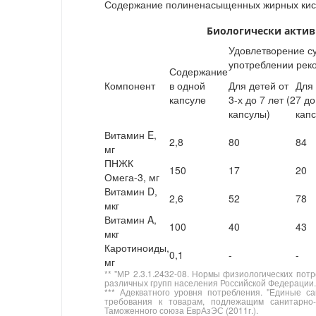
Содержание полиненасыщенных жирных кисл
Биологически акти
Удовлетворение су
употреблении рек
Содержание
Компонент
в одной
Для детей от
Для 
капсуле
3-х до 7 лет (2
7 до
капсулы)
кап
Витамин E,
2,8
80
84
мг
ПНЖК
150
17
20
Омега-3, мг
Витамин D,
2,6
52
78
мкг
Витамин A,
100
40
43
мкг
Каротиноиды,
0,1
-
-
мг
** "МР 2.3.1.2432-08. Нормы физиологических пот
различных групп населения Российской Федерации.
*** Адекватного уровня потребления. "Единые са
требования к товарам, подлежащим санитарно-э
Таможенного союза ЕврАзЭС (2011г.).