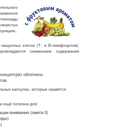
ельного
женное
тиноиды
лизистых
функцию,
-защитных клеток (Т- и В-лимфоцитов).
ровождается снижением содержания
концентрат облепихи.
тов.
ных капсулах, которые нравятся
 ещё полезна для:
ации внимания (омега-3)
оиды)
)