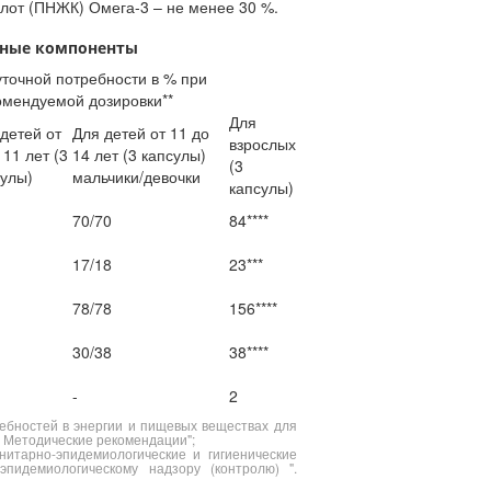
от (ПНЖК) Омега-3 – не менее 30 %.
вные компоненты
точной потребности в % при
омендуемой дозировки**
Для
детей от
Для детей от 11 до
взрослых
 11 лет (3
14 лет (3 капсулы)
(3
сулы)
мальчики/девочки
капсулы)
70/70
84****
17/18
23***
78/78
156****
30/38
38****
-
2
ребностей в энергии и пищевых веществах для
 Методические рекомендации";
нитарно-эпидемиологические и гигиенические
пидемиологическому надзору (контролю) ".