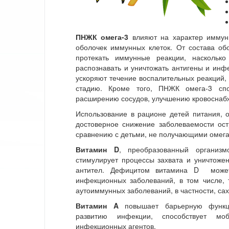
ПНЖК омега-3
влияют на характер иммунно
оболочек иммунных клеток. От состава обо
протекать иммунные реакции, наскольк
распознавать и уничтожать антигены и ин
ускоряют течение воспалительных реакций,
стадию. Кроме того, ПНЖК омега-3 спо
расширению сосудов, улучшению кровоснабж
Использование в рационе детей питания, 
достоверное снижение заболеваемости о
сравнению с детьми, не получающими омега
Витамин D
, преобразованный организ
стимулирует процессы захвата и уничтожен
антител. Дефицитом витамина D может
инфекционных заболеваний, в том числе, т
аутоиммунных заболеваний, в частности, сах
Витамин A
повышает барьерную функци
развитию инфекции, способствует мо
инфекционных агентов.