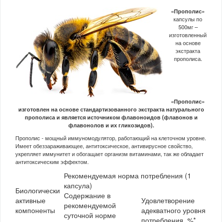
«Прополис»
капсулы по
500мг –
изготовленный
на основе
экстракта
прополиса.
«Прополис»
изготовлен на основе стандартизованного экстракта натурального
прополиса и является источником флавоноидов (флавонов и
флавонолов и их гликозидов).
Прополис - мощный иммуномодулятор, работающий на клеточном уровне.
Имеет обеззараживающее, антитоксическое, антивирусное свойство,
укрепляет иммунитет и обогащает организм витаминами, так же обладает
антитоксическим эффектом.
Рекомендуемая норма потребления (1
капсула)
Биологически
Содержание в
активные
Удовлетворение
рекомендуемой
компоненты
адекватного уровня
суточной норме
потребления, %*