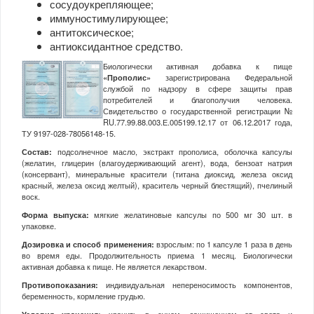
сосудоукрепляющее;
иммуностимулирующее;
антитоксическое;
антиоксидантное средство.
Биологически активная добавка к пище
«Прополис»
зарегистрирована Федеральной
службой по надзору в сфере защиты прав
потребителей и благополучия человека.
Свидетельство о государственной регистрации №
RU.77.99.88.003.Е.005199.12.17 от 06.12.2017 года,
ТУ 9197-028-78056148-15.
Состав:
подсолнечное масло, экстракт прополиса, оболочка капсулы
(желатин, глицерин (влагоудерживающий агент), вода, бензоат натрия
(консервант), минеральные красители (титана диоксид, железа оксид
красный, железа оксид желтый), краситель черный блестящий), пчелиный
воск.
Форма выпуска:
мягкие желатиновые капсулы по 500 мг 30 шт. в
упаковке.
Дозировка и способ применения:
взрослым: по 1 капсуле 1 раза в день
во время еды. Продолжительность приема 1 месяц. Биологически
активная добавка к пище. Не является лекарством.
Противопоказания:
индивидуальная непереносимость компонентов,
беременность, кормление грудью.
Условия хранения:
хранить в сухом, защищенном от света и