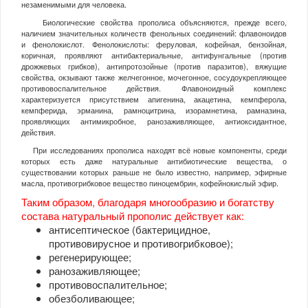
незаменимыми для человека.
Биологические свойства прополиса объясняются, прежде всего,
наличием значительных количеств фенольных соединений: флавоноидов
и фенолокислот. Фенолокислоты: феруловая, кофейная, бензойная,
коричная, проявляют антибактериальные, антифунгальные (против
дрожжевых грибков), антипротозойные (против паразитов), вяжущие
свойства, окзывают также желчегонное, мочегонное, сосудоукрепляющее
противовоспалительное действия. Флавоноидный комплекс
характеризуется присутствием апигенина, акацетина, кемпферола,
кемпферида, эрманина, рамноцитрина, изорамнетина, рамназина,
проявляющих антимикробное, ранозаживляющее, антиоксидантное,
действия.
При исследованиях прополиса находят всё новые компоненты, среди
которых есть даже натуральные антибиотические вещества, о
существовании которых раньше не было известно, например, эфирные
масла, противогрибковое вещество пиноцембрин, кофейнокислый эфир.
Таким образом, благодаря многообразию и богатству
состава натуральный прополис действует как:
антисептическое (бактерицидное,
противовирусное и противогрибковое);
регенерирующее;
ранозаживляющее;
противовоспалительное;
обезболивающее;