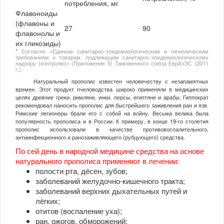
потребления, мг
Флавоноиды
(флавоны и
27
90
флавонолы и
их гликозиды)
*
Согласно «Единым санитарно-эпидемиологическим и гигиеническим
требованиям к товарам, подлежащим санитарно-эпидемиологическому
надзору (контролю)» (Приложение 5) Таможенного союза ЕврАзЭС (2011
г.).
Натуральный прополис известен человечеству с незапамятных
времен. Этот продукт пчеловодства широко применяли в медицинских
целях древние греки, римляне, инки, персы, египтяне и арабы. Гиппократ
рекомендовал наносить прополис для быстрейшего заживления ран и язв.
Римские легионеры брали его с собой на войну. Весьма велика была
популярность прополиса и в России. К примеру, в конце 19-го столетия
прополис использовали в качестве противовоспалительного,
антиинфекционного и ранозаживляющего (рубцующего) средства.
По сей день в народной медицине средства на основе
натурального прополиса применяют в лечении:
полости рта, дёсен, зубов;
заболеваний желудочно-кишечного тракта;
заболеваний верхних дыхательных путей и
лёгких;
отитов (воспаление уха);
ран, ожогов, обморожений;