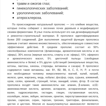
травм и ожогов глаз;
гинекологических заболеваний;
урологических заболеваний;
атеросклероза.
По происхождению натуральный прополис — это клейкие вещества,
которые пчёлы собирают с весенних почек деревьев и модифицируют
своими ферментами. В улье пчелы используют его как дезинфицирующий
и ремонтно-строительный материал. В прополисе идентифицировано
более 200 соединений. Для выполнения защитной функции прополиса
важным считают именно множественность, обеспечивающую совместное
эффективное действие. В среднем прополис состоит из 50%
смолообразных компонентов (флавоноиды, ароматические кислоты и их
эфиры), 30% воска (жирные кислоты, спирты и их эфиры), 10% эфирного
и ароматического масел, 5% цветочной пыльцы (свободные
аминокислоты и белки) и 5% других субстанций (минеральные вещества,
кетоны, лактоны, хиноны, стероиды, витамины и сахара). В прополисе
содержатся такие витамины, как: В1, В2, В6, А, С, Е, Н, Р, и почти
все необходимые человеку микроэлементы: магний, калий, натрий,
железо, цинк, марганец, медь, кобальт, фосфор, сера, сурьма, алюминий,
хром, селен, кремний, стронций, титан, ванадий, олово, фтор. В состав
прополиса входят такие аминокислоты как: аланин, β-аланин, α(δ)-
аминомасляная кислота, аргинин, аспарагин, аспарагиновая кислота,
валин, гидроксипролин, гистидин, глицин, глутаминовая кислота,
изолейцин, лизин, лейцин, метионин, орнитин, пироглутаминовая кислота,
пролин, саркозин, серин, тирозин, треонин, триптофан, фенилаланин,
цистин и цистеин. Многие из вышеупомянутых аминокислот являются