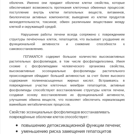
оболочек. Именно они придают оболочке клетки свойства, которые
обеспечивают возможность протекания клеточных обменных процессов:
поступление внутрь клетки питательных веществ, витаминов,
биологически активных компонентов; выведение из клетки продуктов
жизнедеятельности, токсинов; обмен различными веществами между
клеткой и окружающей средой.
Нарушение работы печени всегда сопряжено с повреждением
структуры печёночных клеток, гепатоцитов, что вызывает ухудшение их
функциональной активности и снижение способности к
самовосстановлению.
ГЕПАКАПС® содержит большое количество высокоактивных
растительных фосфолипидов, в том числе фосфатидилхолина. Имея
схожие с фосфолипидами человеческого организма свойства,
высокоактивные эссенциальные фосфолипиды растительного
происхождения обладают большей активностью за счет более высокого
содержания полиненасыщенных жирных кислот. Встраиваясь в
поврежденные участки клеточных мембран гепатоцитов, активные
фосфолипиды способствуют восстановлению структуры клеток печени,
создавая основу восстановлению их функциональной активности,
улучшению обмена веществ, что позволяет обеспечить нормализацию
важнейших метаболических процессов.
Свойство эссенциальных фосфолипидов восстанавливать
повреждённые оболочки клеток способствует:
повышению детоксикационной функции печени;
уменьшению риска замещения гепатоцитов