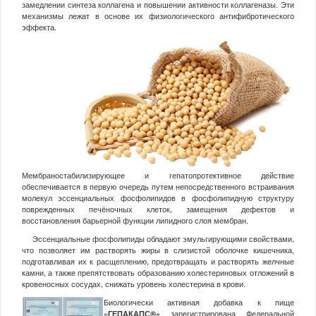
замедлении синтеза коллагена и повышении активности коллагеназы. Эти
механизмы лежат в основе их физиологического антифибротического
эффекта.
Мембраностабилизирующее и гепатопротективное действие
обеспечивается в первую очередь путем непосредственного встраивания
молекул эссенциальных фосфолипидов в фосфолипидную структуру
поврежденных печёночных клеток, замещения дефектов и
восстановления барьерной функции липидного слоя мембран.
Эссенциальные фосфолипиды обладают эмульгирующими свойствами,
что позволяет им растворять жиры в слизистой оболочке кишечника,
подготавливая их к расщеплению, предотвращать и растворять желчные
камни, а также препятствовать образованию холестериновых отложений в
кровеносных сосудах, снижать уровень холестерина в крови.
Биологически активная добавка к пище
«ГЕПАКАПС®»
зарегистрирована Федеральной