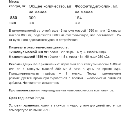
Масса
Общее количество, мг,
Фосфатидилхолин, мг,
капсул, мг
не менее
не менее
880
300
154
1580
600
308
В рекомендуемой суточной дозе (6 капсул массой 1580 мг или 12 капсул
массой 880 мг) содержится 3600 мг фосфолипидов, что составляет 51%
от суточного адекватного уровня потребления.
Пищевая и энергетическая ценность:
12 капсул массой 880 мг:
белки - 2 г, жиры - 6 г; 65 ккал/260 кДж.
6 капсул массой 1580 мг:
белки - 1,5 г, жиры - 6 г; 60 ккал/ 250 кДж.
Рекомендации по применению:
взрослым по 2 капсулы массой 1580 мг
или по 4 капсулы массой 880 мг 3 раза в день во время еды.
Продолжительность приёма – 1 месяц. Перед применением
рекомендуется проконсультироваться с врачом. Биологически активная
добавка. Не является лекарством.
Противопоказания:
индивидуальная непереносимость компонентов.
Срок годности:
2 года.
Условия хранения:
хранить в сухом и недоступном для детей месте при
температуре не выше 25°С.