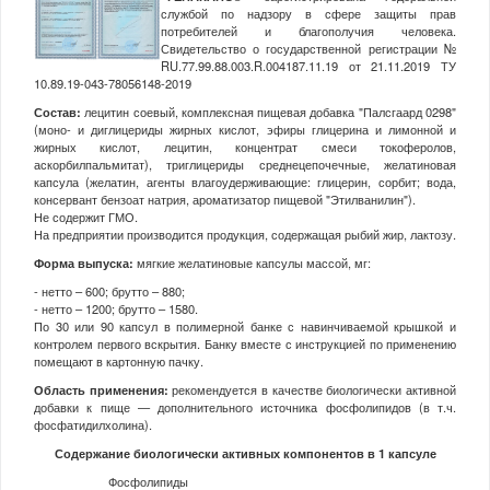
службой по надзору в сфере защиты прав
потребителей и благополучия человека.
Свидетельство о государственной регистрации №
RU.77.99.88.003.R.004187.11.19 от 21.11.2019 ТУ
10.89.19-043-78056148-2019
Состав:
лецитин соевый, комплексная пищевая добавка "Палсгаард 0298"
(моно- и диглицериды жирных кислот, эфиры глицерина и лимонной и
жирных кислот, лецитин, концентрат смеси токоферолов,
аскорбилпальмитат), триглицериды среднецепочечные, желатиновая
капсула (желатин, агенты влагоудерживающие: глицерин, сорбит; вода,
консервант бензоат натрия, ароматизатор пищевой "Этилванилин").
Не содержит ГМО.
На предприятии производится продукция, содержащая рыбий жир, лактозу.
Форма выпуска:
мягкие желатиновые капсулы массой, мг:
- нетто – 600; брутто – 880;
- нетто – 1200; брутто – 1580.
По 30 или 90 капсул в полимерной банке с навинчиваемой крышкой и
контролем первого вскрытия. Банку вместе с инструкцией по применению
помещают в картонную пачку.
Область применения:
рекомендуется в качестве биологически активной
добавки к пище — дополнительного источника фосфолипидов (в т.ч.
фосфатидилхолина).
Содержание биологически активных компонентов в 1 капсуле
Фосфолипиды