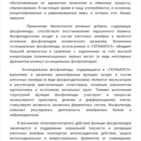
обеспечивающие их адекватное включение в обменные процессы,
сбалансировано. В настоящее время в пищу употребляются, в основном,
концентрированные и рафинированные жиры, в которых этот баланс
нарушен.
Применение биологически активных добавок, содержащих
фосфолипиды, способствует восстановлению нарушенного баланса.
Фосфатидилхолин входит в состав клеточных мембран и является
основным фосфолипидом человеческого организма. Экзогенные
эссенциальные фосфолипиды, используемые в «ГЕПАКАПС®» обладают
большей активностью в сравнении с эндогенными за счёт высокой
концентрации полиненасыщенных жирных кислот (в виде неполярных
фрагментов молекул эссенциальных фосфолипидов).
Эссенциальные фосфолипиды, содержащиеся в «ГЕПАКАПС®»
выполняют в организме разнообразные функции: входят в состав
клеточных мембран (в виде фосфатидилхолина); являются эмульгатором
и регулятором кристаллизации холестерина, основным компонентом
ацетилхолина и источником метильных групп. Помимо выполнения
структурной функции фосфолипиды участвуют в процессах
молекулярного транспорта, делении и дифференцировке клеток,
стимулируют активность различных ферментных систем. Фосфолипиды
помогают регулировать деятельность мембранных белков и
нейромедиаторов.
В механизме гепатопротекторного действия функции фосфолипидов
заключаются в поддержании нормальной текучести и репарации
клеточных мембран гепатоцитов, антиоксидантном действии, защите
митохондриальных и микросомальных ферментов от повреждения,